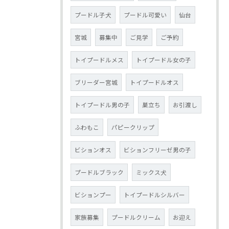
プードル子犬
プードル可愛い
仙台
宮城
募集中
ご見学
ご予約
トイプードルメス
トイプードル女の子
ブリーダー宮城
トイプードルオス
トイプードル男の子
巣立ち
お引渡し
ふわもこ
パピークリップ
ビションオス
ビションフリーゼ男の子
プードルブラック
ミックス犬
ビションプー
トイプードルシルバー
家族募集
プードルクリーム
お迎え