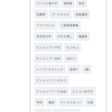
プードル男の子
青森県
見学
兵庫県
プードルメス
受胎確認
アプリコット
ご家族様募集
見学受付中
お引き渡し
福島県
ビションプー子犬
もふもふ
ビションプー仙台
白もふ
トイプードルレッド
里帰り
1歳
ビションフリーゼメス
ビションフリーゼ仙台
ビション女の子
予約
販売
ペールフォーン
石巻