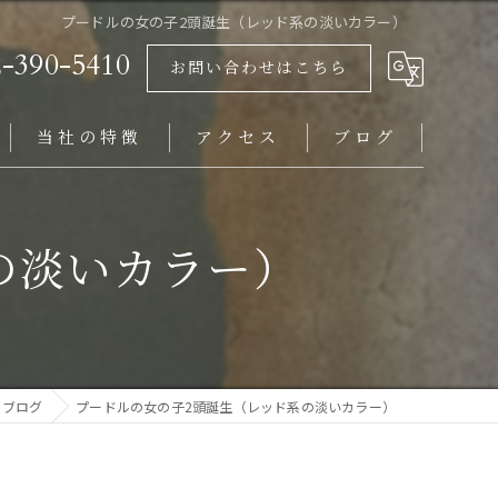
プードルの女の子2頭誕生（レッド系の淡いカラー）
2-390-5410
お問い合わせはこちら
当社の特徴
アクセス
ブログ
ビションフリーゼ
の淡いカラー）
岩手県にお住まいの方
福島県にお住まいの方
山形県にお住まいの方
ブログ
プードルの女の子2頭誕生（レッド系の淡いカラー）
仙台市にお住まいの方