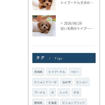
トイプードル子犬の巣立ち｜トリミングの日に見つけたご縁
2026/06/29
淡い毛色のトイプードル女の子｜元気いっぱいの子犬が巣立ちました
タグ
Tags
宮城県
トイプードル
ベビー
ビションフリーゼ
仙台市
ビション
プードル
犬
レッド
子犬
静岡県
北海道
ビションブリッツ