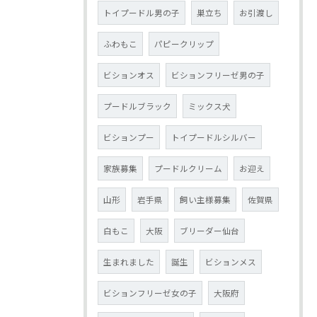
トイプードル男の子
巣立ち
お引渡し
ふわもこ
パピークリップ
ビションオス
ビションフリーゼ男の子
プードルブラック
ミックス犬
ビションプー
トイプードルシルバー
家族募集
プードルクリーム
お迎え
山形
岩手県
飼い主様募集
佐賀県
白もこ
大阪
ブリーダー仙台
生まれました
誕生
ビションメス
ビションフリーゼ女の子
大阪府