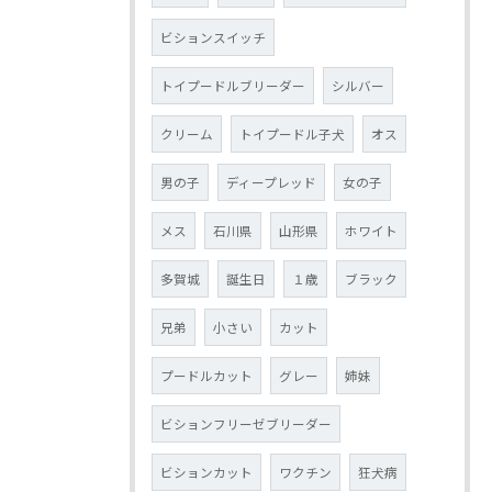
ビションスイッチ
トイプードルブリーダー
シルバー
クリーム
トイプードル子犬
オス
男の子
ディープレッド
女の子
メス
石川県
山形県
ホワイト
多賀城
誕生日
１歳
ブラック
兄弟
小さい
カット
プードルカット
グレー
姉妹
ビションフリーゼブリーダー
ビションカット
ワクチン
狂犬病