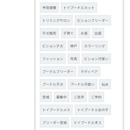
予防接種
トイプードルカット
トリミングサロン
ビションブリーダー
子犬販売
子育て
お産
出産
ビション子犬
神戸
カラーリング
ファッション
写真
ビション可愛い
プードルブリーダー
テディベア
プードル子犬
プードル可愛い
仙台
宮城
募集中
ご見学
ご予約
トイプードルメス
トイプードル女の子
ブリーダー宮城
トイプードルオス