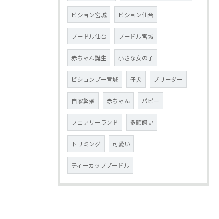
ビション宮城
ビション仙台
プードル仙台
プードル宮城
赤ちゃん誕生
小さな女の子
ビションプー宮城
仔犬
ブリーダー
自家繁殖
赤ちゃん
パピー
フェアリーランド
多頭飼い
トリミング
可愛い
ティーカッププードル