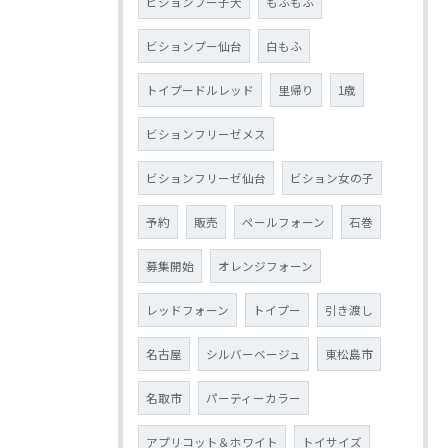
ビションプー子犬
もふもふ
ビションプー仙台
白もふ
トイプードルレッド
里帰り
1歳
ビションフリーゼメス
ビションフリーゼ仙台
ビション女の子
予約
販売
ペールフォーン
石巻
募集開始
オレンジフォーン
レッドフォーン
トイプー
引き渡し
名古屋
シルバーベージュ
東松島市
名取市
パーティーカラー
アプリコット＆ホワイト
トイサイズ