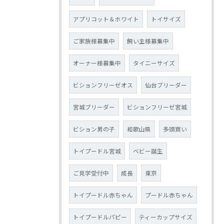
アプリコット＆ホワイト
トイサイズ
ご家族様募集中
飼い主様募集中
オーナー様募集中
タイニーサイズ
ビションフリーゼオス
仙台ブリーダー
宮城ブリーダー
ビションフリーゼ宮城
ビション男の子
和歌山県
多頭買い
トイプードル宮城
ベビー誕生
ご見学受付中
成長
東京
トイプードル赤ちゃん
プードル赤ちゃん
トイプードルパピー
ティーカップサイズ