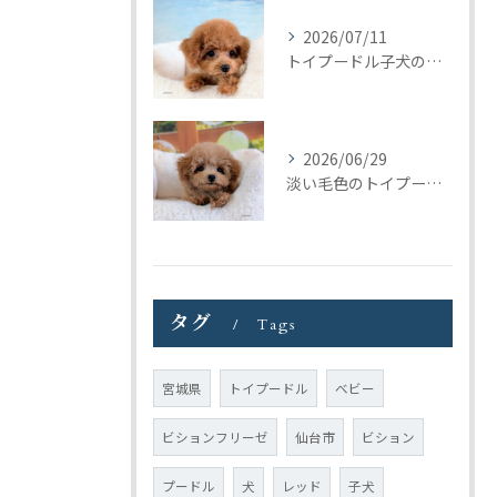
2026/07/11
トイプードル子犬の巣立ち｜トリミングの日に見つけたご縁
2026/06/29
淡い毛色のトイプードル女の子｜元気いっぱいの子犬が巣立ちました
タグ
Tags
宮城県
トイプードル
ベビー
ビションフリーゼ
仙台市
ビション
プードル
犬
レッド
子犬