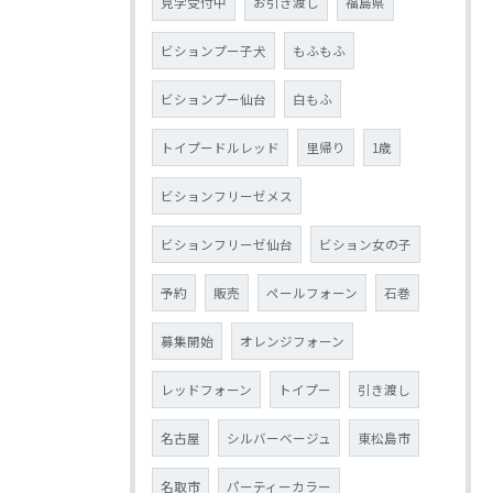
見学受付中
お引き渡し
福島県
ビションプー子犬
もふもふ
ビションプー仙台
白もふ
トイプードルレッド
里帰り
1歳
ビションフリーゼメス
ビションフリーゼ仙台
ビション女の子
予約
販売
ペールフォーン
石巻
募集開始
オレンジフォーン
レッドフォーン
トイプー
引き渡し
名古屋
シルバーベージュ
東松島市
名取市
パーティーカラー