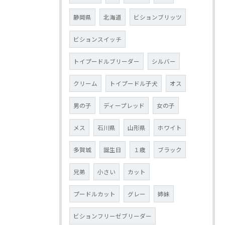
静岡県
北海道
ビションブリッツ
ビションスイッチ
トイプードルブリーダー
シルバー
クリーム
トイプードル子犬
オス
男の子
ディープレッド
女の子
メス
石川県
山形県
ホワイト
多賀城
誕生日
１歳
ブラック
兄弟
小さい
カット
プードルカット
グレー
姉妹
ビションフリーゼブリーダー