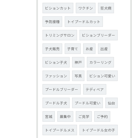
ビションカット
ワクチン
狂犬病
予防接種
トイプードルカット
トリミングサロン
ビションブリーダー
子犬販売
子育て
お産
出産
ビション子犬
神戸
カラーリング
ファッション
写真
ビション可愛い
プードルブリーダー
テディベア
プードル子犬
プードル可愛い
仙台
宮城
募集中
ご見学
ご予約
トイプードルメス
トイプードル女の子