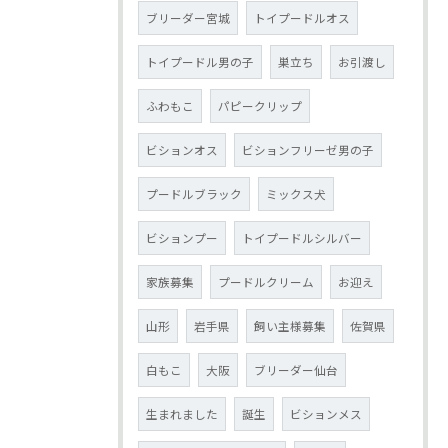
ブリーダー宮城
トイプードルオス
トイプードル男の子
巣立ち
お引渡し
ふわもこ
パピークリップ
ビションオス
ビションフリーゼ男の子
プードルブラック
ミックス犬
ビションプー
トイプードルシルバー
家族募集
プードルクリーム
お迎え
山形
岩手県
飼い主様募集
佐賀県
白もこ
大阪
ブリーダー仙台
生まれました
誕生
ビションメス