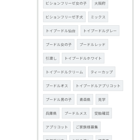
ビションフリーゼ女の子
大阪府
ビションフリーゼ子犬
ミックス
トイプードル仙台
トイプードルグレー
プードル女の子
プードルレッド
引渡し
トイプードルホワイト
トイプードルクリーム
ティーカップ
プードルオス
トイプードルアプリコット
プードル男の子
青森県
見学
兵庫県
プードルメス
受胎確認
アプリコット
ご家族様募集