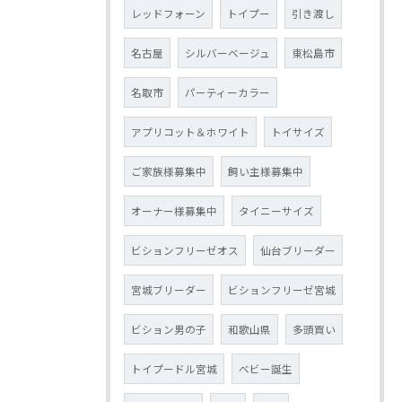
レッドフォーン
トイプー
引き渡し
名古屋
シルバーベージュ
東松島市
名取市
パーティーカラー
アプリコット＆ホワイト
トイサイズ
ご家族様募集中
飼い主様募集中
オーナー様募集中
タイニーサイズ
ビションフリーゼオス
仙台ブリーダー
宮城ブリーダー
ビションフリーゼ宮城
ビション男の子
和歌山県
多頭買い
トイプードル宮城
ベビー誕生