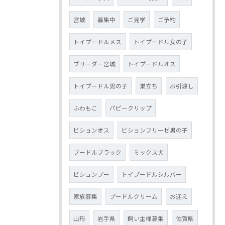
宮城
募集中
ご見学
ご予約
トイプードルメス
トイプードル女の子
ブリーダー宮城
トイプードルオス
トイプードル男の子
巣立ち
お引渡し
ふわもこ
パピークリップ
ビションオス
ビションフリーゼ男の子
プードルブラック
ミックス犬
ビションプー
トイプードルシルバー
家族募集
プードルクリーム
お迎え
山形
岩手県
飼い主様募集
佐賀県