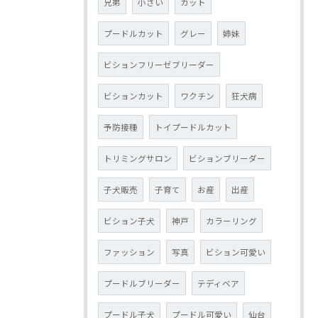
兄弟
小さい
カット
プードルカット
グレー
姉妹
ビションフリーゼブリーダー
ビションカット
ワクチン
狂犬病
予防接種
トイプードルカット
トリミングサロン
ビションブリーダー
子犬販売
子育て
お産
出産
ビション子犬
神戸
カラーリング
ファッション
写真
ビション可愛い
プードルブリーダー
テディベア
プードル子犬
プードル可愛い
仙台