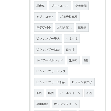
兵庫県
プードルメス
受胎確認
アプリコット
ご家族様募集
見学受付中
お引き渡し
福島県
ビションプー子犬
もふもふ
ビションプー仙台
白もふ
トイプードルレッド
里帰り
1歳
ビションフリーゼメス
ビションフリーゼ仙台
ビション女の子
予約
販売
ペールフォーン
石巻
募集開始
オレンジフォーン