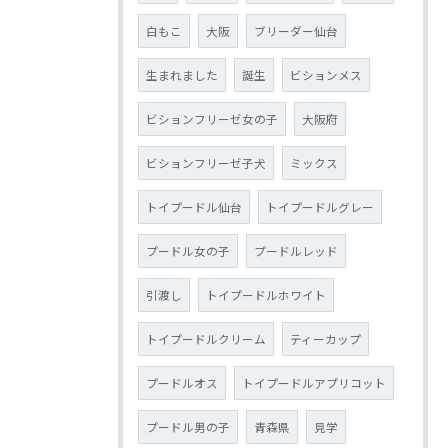
白もこ
大阪
ブリーダー仙台
生まれました
誕生
ビションメス
ビションフリーゼ女の子
大阪府
ビションフリーゼ子犬
ミックス
トイプードル仙台
トイプードルグレー
プードル女の子
プードルレッド
引渡し
トイプードルホワイト
トイプードルクリーム
ティーカップ
プードルオス
トイプードルアプリコット
プードル男の子
青森県
見学