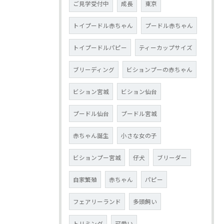
ご見学受付中
成長
東京
トイプードル赤ちゃん
プードル赤ちゃん
トイプードルパピー
ティーカップサイズ
ブリーディング
ビションプーの赤ちゃん
ビション宮城
ビション仙台
プードル仙台
プードル宮城
赤ちゃん誕生
小さな女の子
ビションプー宮城
仔犬
ブリーダー
自家繁殖
赤ちゃん
パピー
フェアリーランド
多頭飼い
トリミング
可愛い