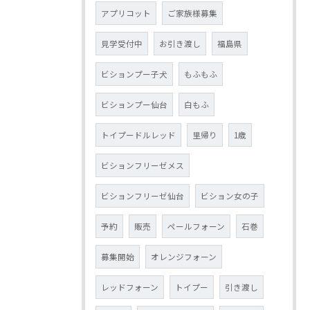
アプリコット
ご家族様募集
見学受付中
お引き渡し
福島県
ビションプー子犬
もふもふ
ビションプー仙台
白もふ
トイプードルレッド
里帰り
1歳
ビションフリーゼメス
ビションフリーゼ仙台
ビション女の子
予約
販売
ペールフォーン
石巻
募集開始
オレンジフォーン
レッドフォーン
トイプー
引き渡し