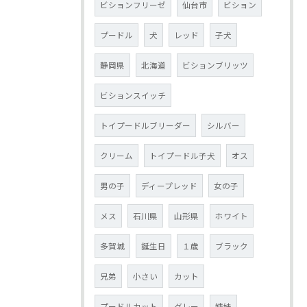
ビションフリーゼ
仙台市
ビション
プードル
犬
レッド
子犬
静岡県
北海道
ビションブリッツ
ビションスイッチ
トイプードルブリーダー
シルバー
クリーム
トイプードル子犬
オス
男の子
ディープレッド
女の子
メス
石川県
山形県
ホワイト
多賀城
誕生日
１歳
ブラック
兄弟
小さい
カット
プードルカット
グレー
姉妹