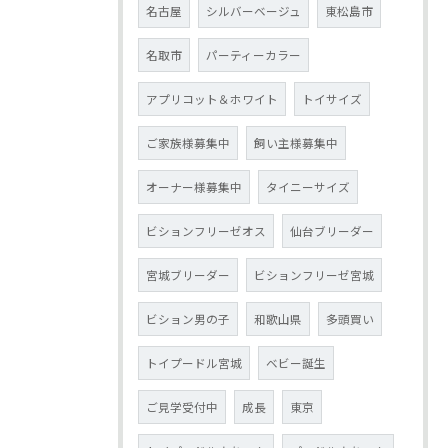
名古屋
シルバーベージュ
東松島市
名取市
パーティーカラー
アプリコット＆ホワイト
トイサイズ
ご家族様募集中
飼い主様募集中
オーナー様募集中
タイニーサイズ
ビションフリーゼオス
仙台ブリーダー
宮城ブリーダー
ビションフリーゼ宮城
ビション男の子
和歌山県
多頭買い
トイプードル宮城
ベビー誕生
ご見学受付中
成長
東京