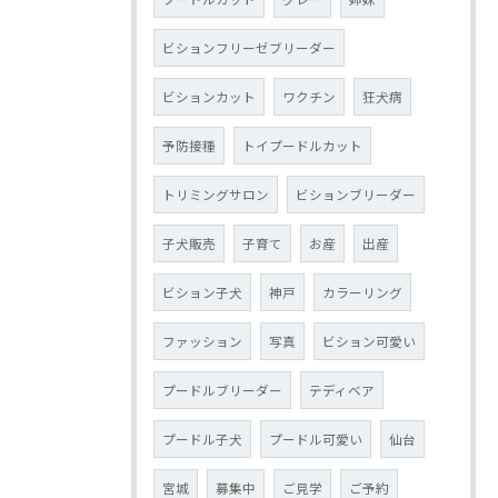
ビションフリーゼブリーダー
ビションカット
ワクチン
狂犬病
予防接種
トイプードルカット
トリミングサロン
ビションブリーダー
子犬販売
子育て
お産
出産
ビション子犬
神戸
カラーリング
ファッション
写真
ビション可愛い
プードルブリーダー
テディベア
プードル子犬
プードル可愛い
仙台
宮城
募集中
ご見学
ご予約