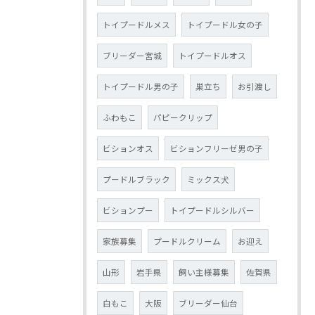
トイプードルメス
トイプードル女の子
ブリーダー宮城
トイプードルオス
トイプードル男の子
巣立ち
お引渡し
ふわもこ
パピークリップ
ビションオス
ビションフリーゼ男の子
プードルブラック
ミックス犬
ビションプー
トイプードルシルバー
家族募集
プードルクリーム
お迎え
山形
岩手県
飼い主様募集
佐賀県
白もこ
大阪
ブリーダー仙台