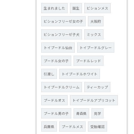
生まれました
誕生
ビションメス
ビションフリーゼ女の子
大阪府
ビションフリーゼ子犬
ミックス
トイプードル仙台
トイプードルグレー
プードル女の子
プードルレッド
引渡し
トイプードルホワイト
トイプードルクリーム
ティーカップ
プードルオス
トイプードルアプリコット
プードル男の子
青森県
見学
兵庫県
プードルメス
受胎確認