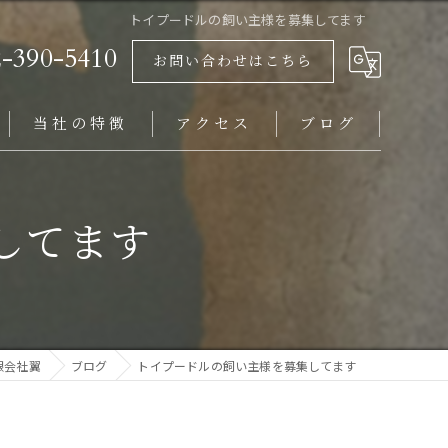
トイプードルの飼い主様を募集してます
2-390-5410
お問い合わせはこちら
当社の特徴
アクセス
ブログ
ビションフリーゼ
してます
岩手県にお住まいの方
福島県にお住まいの方
山形県にお住まいの方
限会社翼
ブログ
トイプードルの飼い主様を募集してます
仙台市にお住まいの方