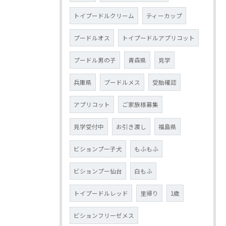
トイプードルクリーム
ティーカップ
プードルオス
トイプードルアプリコット
プードル男の子
青森県
見学
兵庫県
プードルメス
受胎確認
アプリコット
ご家族様募集
見学受付中
お引き渡し
福島県
ビションプー子犬
もふもふ
ビションプー仙台
白もふ
トイプードルレッド
里帰り
1歳
ビションフリーゼメス