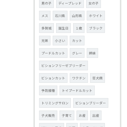
男の子
ディープレッド
女の子
メス
石川県
山形県
ホワイト
多賀城
誕生日
１歳
ブラック
兄弟
小さい
カット
プードルカット
グレー
姉妹
ビションフリーゼブリーダー
ビションカット
ワクチン
狂犬病
予防接種
トイプードルカット
トリミングサロン
ビションブリーダー
子犬販売
子育て
お産
出産