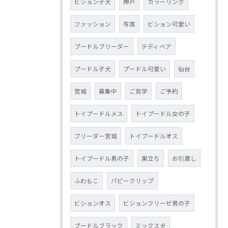
ビション子犬
神戸
カラーリング
ファッション
写真
ビション可愛い
プードルブリーダー
テディベア
プードル子犬
プードル可愛い
仙台
宮城
募集中
ご見学
ご予約
トイプードルメス
トイプードル女の子
ブリーダー宮城
トイプードルオス
トイプードル男の子
巣立ち
お引渡し
ふわもこ
パピークリップ
ビションオス
ビションフリーゼ男の子
プードルブラック
ミックス犬