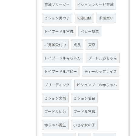
宮城ブリーダー
ビションフリーゼ宮城
ビション男の子
和歌山県
多頭買い
トイプードル宮城
ベビー誕生
ご見学受付中
成長
東京
トイプードル赤ちゃん
プードル赤ちゃん
トイプードルパピー
ティーカップサイズ
ブリーディング
ビションプーの赤ちゃん
ビション宮城
ビション仙台
プードル仙台
プードル宮城
赤ちゃん誕生
小さな女の子