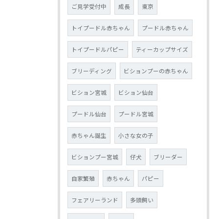
ご見学受付中
成長
東京
トイプードル赤ちゃん
プードル赤ちゃん
トイプードルパピー
ティーカップサイズ
ブリーディング
ビションプーの赤ちゃん
ビション宮城
ビション仙台
プードル仙台
プードル宮城
赤ちゃん誕生
小さな女の子
ビションプー宮城
仔犬
ブリーダー
自家繁殖
赤ちゃん
パピー
フェアリーランド
多頭飼い