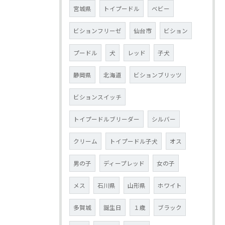
宮城県
トイプードル
ベビー
ビションフリーゼ
仙台市
ビション
プードル
犬
レッド
子犬
静岡県
北海道
ビションブリッツ
ビションスイッチ
トイプードルブリーダー
シルバー
クリーム
トイプードル子犬
オス
男の子
ディープレッド
女の子
メス
石川県
山形県
ホワイト
多賀城
誕生日
１歳
ブラック