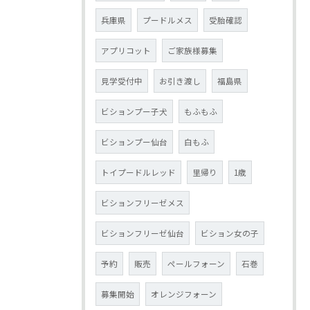
兵庫県
プードルメス
受胎確認
アプリコット
ご家族様募集
見学受付中
お引き渡し
福島県
ビションプー子犬
もふもふ
ビションプー仙台
白もふ
トイプードルレッド
里帰り
1歳
ビションフリーゼメス
ビションフリーゼ仙台
ビション女の子
予約
販売
ペールフォーン
石巻
募集開始
オレンジフォーン