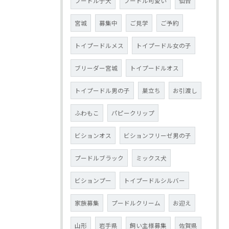
プードル子犬
プードル可愛い
仙台
宮城
募集中
ご見学
ご予約
トイプードルメス
トイプードル女の子
ブリーダー宮城
トイプードルオス
トイプードル男の子
巣立ち
お引渡し
ふわもこ
パピークリップ
ビションオス
ビションフリーゼ男の子
プードルブラック
ミックス犬
ビションプー
トイプードルシルバー
家族募集
プードルクリーム
お迎え
山形
岩手県
飼い主様募集
佐賀県