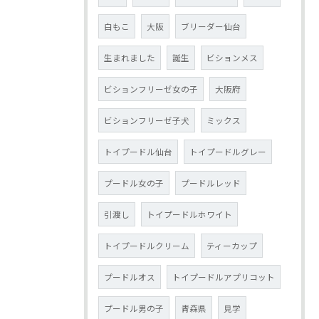
白もこ
大阪
ブリーダー仙台
生まれました
誕生
ビションメス
ビションフリーゼ女の子
大阪府
ビションフリーゼ子犬
ミックス
トイプードル仙台
トイプードルグレー
プードル女の子
プードルレッド
引渡し
トイプードルホワイト
トイプードルクリーム
ティーカップ
プードルオス
トイプードルアプリコット
プードル男の子
青森県
見学