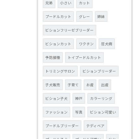
兄弟
小さい
カット
プードルカット
グレー
姉妹
ビションフリーゼブリーダー
ビションカット
ワクチン
狂犬病
予防接種
トイプードルカット
トリミングサロン
ビションブリーダー
子犬販売
子育て
お産
出産
ビション子犬
神戸
カラーリング
ファッション
写真
ビション可愛い
プードルブリーダー
テディベア