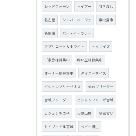
レッドフォーン
トイプー
引き渡し
名古屋
シルバーベージュ
東松島市
名取市
パーティーカラー
アプリコット＆ホワイト
トイサイズ
ご家族様募集中
飼い主様募集中
オーナー様募集中
タイニーサイズ
ビションフリーゼオス
仙台ブリーダー
宮城ブリーダー
ビションフリーゼ宮城
ビション男の子
和歌山県
多頭買い
トイプードル宮城
ベビー誕生