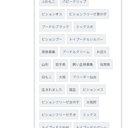
ふわもこ
パピークリップ
ビションオス
ビションフリーゼ男の子
プードルブラック
ミックス犬
ビションプー
トイプードルシルバー
家族募集
プードルクリーム
お迎え
山形
岩手県
飼い主様募集
佐賀県
白もこ
大阪
ブリーダー仙台
生まれました
誕生
ビションメス
ビションフリーゼ女の子
大阪府
ビションフリーゼ子犬
ミックス
トイプードル仙台
トイプードルグレー