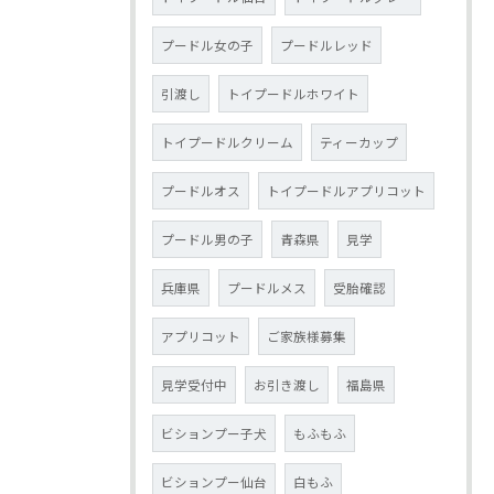
プードル女の子
プードルレッド
引渡し
トイプードルホワイト
トイプードルクリーム
ティーカップ
プードルオス
トイプードルアプリコット
プードル男の子
青森県
見学
兵庫県
プードルメス
受胎確認
アプリコット
ご家族様募集
見学受付中
お引き渡し
福島県
ビションプー子犬
もふもふ
ビションプー仙台
白もふ