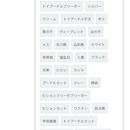
トイプードルブリーダー
シルバー
クリーム
トイプードル子犬
オス
男の子
ディープレッド
女の子
メス
石川県
山形県
ホワイト
多賀城
誕生日
１歳
ブラック
兄弟
小さい
カット
プードルカット
グレー
姉妹
ビションフリーゼブリーダー
ビションカット
ワクチン
狂犬病
予防接種
トイプードルカット