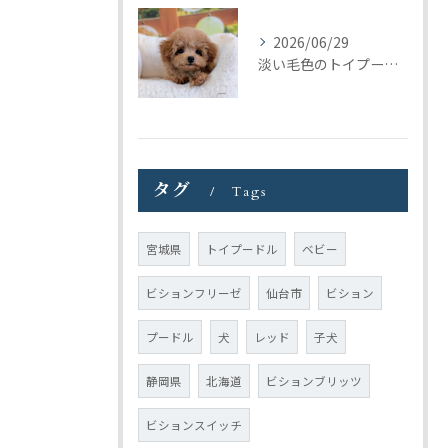
2026/06/29
淡い毛色のトイプードル女の子｜元気いっぱいの子犬が巣立ちました
タグ
Tags
宮城県
トイプードル
ベビー
ビションフリーゼ
仙台市
ビション
プードル
犬
レッド
子犬
静岡県
北海道
ビションブリッツ
ビションスイッチ