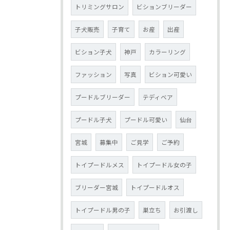
トリミングサロン
ビションブリーダー
子犬販売
子育て
お産
出産
ビション子犬
神戸
カラーリング
ファッション
写真
ビション可愛い
プードルブリーダー
テディベア
プードル子犬
プードル可愛い
仙台
宮城
募集中
ご見学
ご予約
トイプードルメス
トイプードル女の子
ブリーダー宮城
トイプードルオス
トイプードル男の子
巣立ち
お引渡し