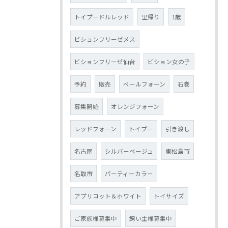
トイプードルレッド
里帰り
1歳
ビションフリーゼメス
ビションフリーゼ仙台
ビション女の子
予約
販売
ペールフォーン
石巻
募集開始
オレンジフォーン
レッドフォーン
トイプー
引き渡し
名古屋
シルバーベージュ
東松島市
名取市
パーティーカラー
アプリコット＆ホワイト
トイサイズ
ご家族様募集中
飼い主様募集中