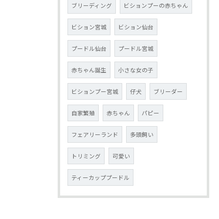
ブリーディング
ビションプーの赤ちゃん
ビション宮城
ビション仙台
プードル仙台
プードル宮城
赤ちゃん誕生
小さな女の子
ビションプー宮城
仔犬
ブリーダー
自家繁殖
赤ちゃん
パピー
フェアリーランド
多頭飼い
トリミング
可愛い
ティーカッププードル