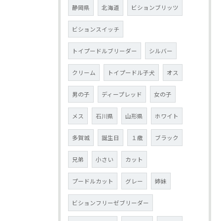
静岡県
北海道
ビションブリッツ
ビションスイッチ
トイプードルブリーダー
シルバー
クリーム
トイプードル子犬
オス
男の子
ディープレッド
女の子
メス
石川県
山形県
ホワイト
多賀城
誕生日
１歳
ブラック
兄弟
小さい
カット
プードルカット
グレー
姉妹
ビションフリーゼブリーダー