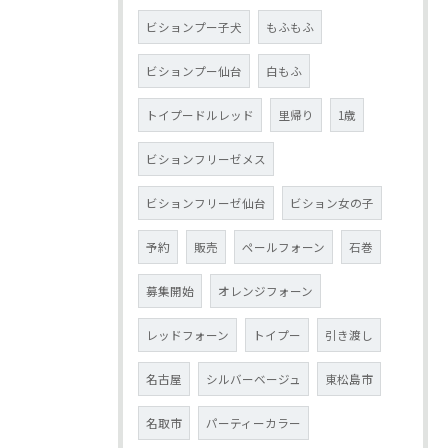
ビションプー子犬
もふもふ
ビションプー仙台
白もふ
トイプードルレッド
里帰り
1歳
ビションフリーゼメス
ビションフリーゼ仙台
ビション女の子
予約
販売
ペールフォーン
石巻
募集開始
オレンジフォーン
レッドフォーン
トイプー
引き渡し
名古屋
シルバーベージュ
東松島市
名取市
パーティーカラー