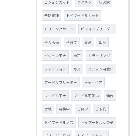
ビションカット
ワクチン
狂犬病
予防接種
トイプードルカット
トリミングサロン
ビションブリーダー
子犬販売
子育て
お産
出産
ビション子犬
神戸
カラーリング
ファッション
写真
ビション可愛い
プードルブリーダー
テディベア
プードル子犬
プードル可愛い
仙台
宮城
募集中
ご見学
ご予約
トイプードルメス
トイプードル女の子
ブリーダー宮城
トイプードルオス