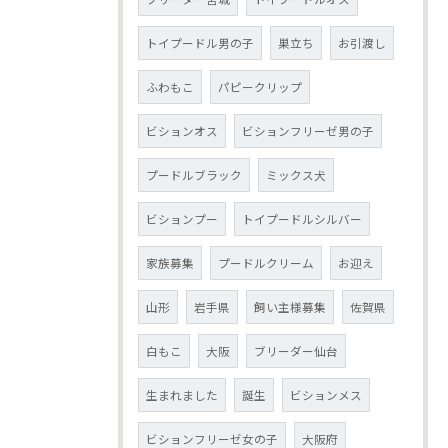
トイプードル男の子
巣立ち
お引渡し
ふわもこ
パピークリップ
ビションオス
ビションフリーゼ男の子
プードルブラック
ミックス犬
ビションプー
トイプードルシルバー
家族募集
プードルクリーム
お迎え
山形
岩手県
飼い主様募集
佐賀県
白もこ
大阪
ブリーダー仙台
生まれました
誕生
ビションメス
ビションフリーゼ女の子
大阪府