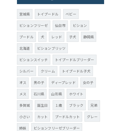
宮城県
トイプードル
ベビー
ビションフリーゼ
仙台市
ビション
プードル
犬
レッド
子犬
静岡県
北海道
ビションブリッツ
ビションスイッチ
トイプードルブリーダー
シルバー
クリーム
トイプードル子犬
オス
男の子
ディープレッド
女の子
メス
石川県
山形県
ホワイト
多賀城
誕生日
１歳
ブラック
兄弟
小さい
カット
プードルカット
グレー
姉妹
ビションフリーゼブリーダー