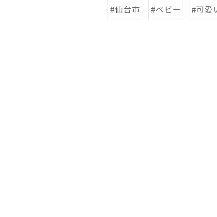
#仙台市
#ベビー
#可愛