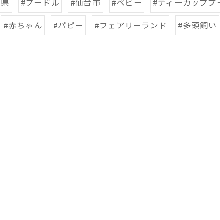
城県
#プードル
#仙台市
#ベビー
#ティーカッププ
#赤ちゃん
#パピー
#フェアリーランド
#多頭飼い